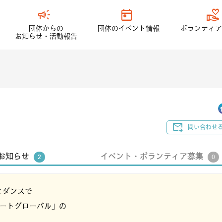
campaign
today
volunteer_activism
団体からの
団体のイベント情報
ボランティア
お知らせ・活動報告
forward_to_inbox
問い合わせ
お知らせ
イベント・ボランティア募集
2
0
とダンスで
ハートグローバル」の