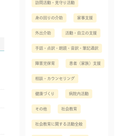
訪問活動・見守り活動
身の回りの介助
家事支援
外出介助
活動・自立の支援
手話・点訳・朗読・音訳・筆記通訳
障害児保育
患者（家族）支援
相談・カウンセリング
健康づくり
病院内活動
その他
社会教育
社会教育に関する活動全般