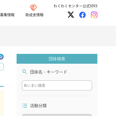
handshake
わくわくセンター公式SNS
募集情報
助成金情報
団体検索
る
search
団体名・キーワード
format_list_bulleted
活動分類