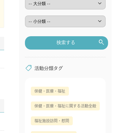
keyboard_arrow_down
keyboard_arrow_down
search
検索する
shoppingmode
活動分類タグ
保健・医療・福祉
保健・医療・福祉に関する活動全般
福祉施設訪問・慰問