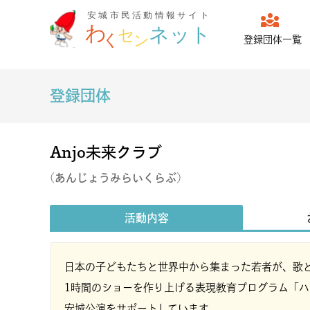
diversity_3
登録団体一覧
登録団体
Anjo未来クラブ
(あんじょうみらいくらぶ)
活動内容
日本の子どもたちと世界中から集まった若者が、歌
1時間のショーを作り上げる表現教育プログラム「
安城公演をサポートしています。