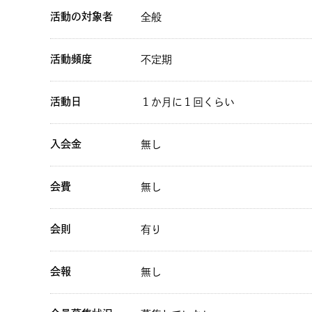
活動の対象者
全般
活動頻度
不定期
活動日
１か月に１回くらい
入会金
無し
会費
無し
会則
有り
会報
無し