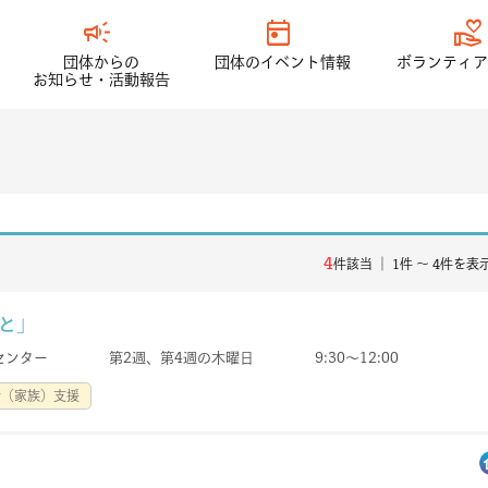
campaign
today
volunteer_activism
団体からの
団体のイベント情報
ボランティア
お知らせ・活動報告
4
件該当 ｜ 1件 〜 4件を表
と」
祉センター 第2週、第4週の木曜日 9:30～12:00
者（家族）支援