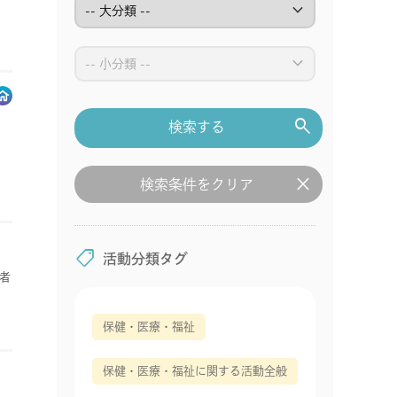
keyboard_arrow_down
keyboard_arrow_down
search
検索する
clear
検索条件をクリア
shoppingmode
活動分類タグ
者
保健・医療・福祉
保健・医療・福祉に関する活動全般