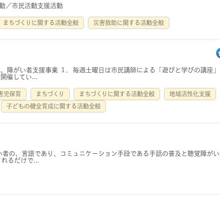
活動／市民活動支援活動
まちづくりに関する活動全般
災害救助に関する活動全般
、障がい者支援事業 １．毎週土曜日は市民講師による「遊びと学びの講座」
催してい...
害児保育
まちづくり
まちづくりに関する活動全般
地域活性化支援
子どもの健全育成に関する活動全般
い者の、言語であり、コミュニケーション手段である手話の普及と聴覚障がい
るだけで...