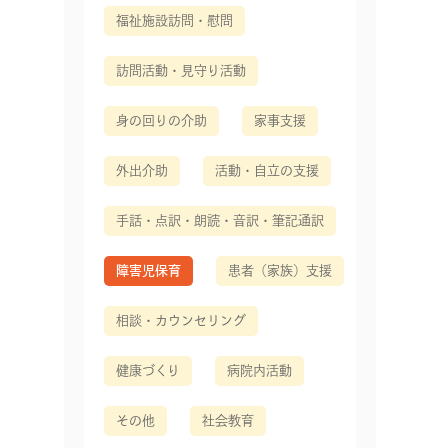
福祉施設訪問・慰問
訪問活動・見守り活動
身の回りの介助
家事支援
外出介助
活動・自立の支援
手話・点訳・朗読・音訳・筆記通訳
障害児保育
患者（家族）支援
相談・カウンセリング
健康づくり
病院内活動
その他
社会教育