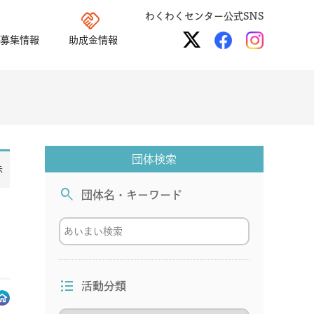
handshake
わくわくセンター公式SNS
募集情報
助成金情報
団体検索
示
search
団体名・キーワード
format_list_bulleted
活動分類