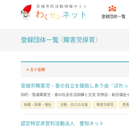
diversity_3
登録団体一覧
登録団体一覧 (障害児保育)
arrow_drop_up
五十音順
安城市障害児・者の自立を援助しあう会「ぱれっ
知的・発達障害児・者の社会生活訓練と交流 定例会：総合福
保健・医療・福祉
活動・自立の支援
障害児保育
患
認定特定非営利活動法人 愛知ネット