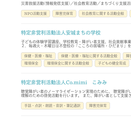
災害救援活動(情報発信支援)／社会教育活動／まちづくり支援
NPO活動支援
障害児保育
社会教育に関する活動全般
特定非営利活動法人安城まちの学校
子どもの体験学習講座、学校教育・障がい者支援、社会貢献事業
２．毎週火・木曜日は不登校の「こころの居場所・ひだまり」を開
保健・医療・福祉
保健・医療・福祉に関する活動全般
障
環境保全
環境保全に関する活動全般
子どもの健全育成
特定非営利活動法人Co.mimi こみみ
聴覚障がい者のノーマライゼーション実現のために、 聴覚障が
理解のための啓発活動を行います。 また、障がい者として支援され
手話・点訳・朗読・音訳・筆記通訳
障害児保育