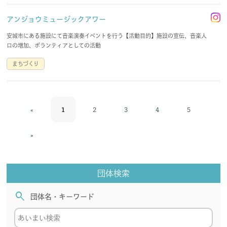
アンジョウミュージックアワー
安城市にある施設にて音楽演奏イベントを行う【活動目的】施設の宣伝、音楽人
口の増加、ボランティアとしての活動
まちづくり
«
1
2
3
4
5
»
団体検索
search
団体名・キーワード