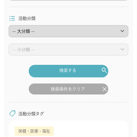
format_list_bulleted
活動分類
keyboard_arrow_down
keyboard_arrow_down
search
検索する
clear
検索条件をクリア
shoppingmode
活動分類タグ
保健・医療・福祉