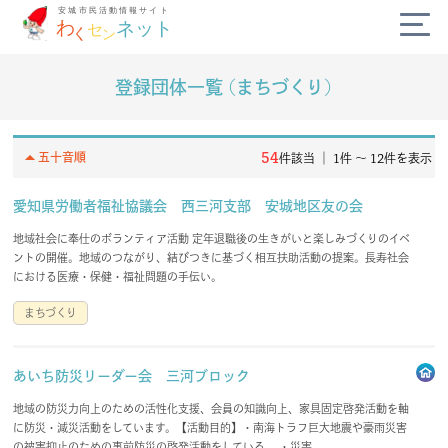
登録団体一覧 (まちづくり)
公式SNS
diversity_3
arrow_drop_up
54
五十音順
件該当 ｜ 1件 〜 12件を表示
campaign
愛知県労働者福祉協議会 西三河支部 安城地区友の会
地域社会に奉仕のボランティア活動 定年退職後の生きがいと楽しみづくりのイベ
today
ントの開催。地域のつながり、結びつきに基づく相互扶助活動の提案。長寿社会
における医療・保健・福祉問題の手伝い。
volunteer_activism
まちづくり
handshake
あいち防災リーダー会 三河ブロック
地域の防災力向上のための活性化支援、会員の知識向上、家具固定啓発活動を軸
わくセンネットとは？
よくある質問
に防災・減災活動をしています。【活動目的】・南海トラフ巨大地震や豪雨災害
の被害抑止のための事前防災の啓発活動をしている。 ・災害...