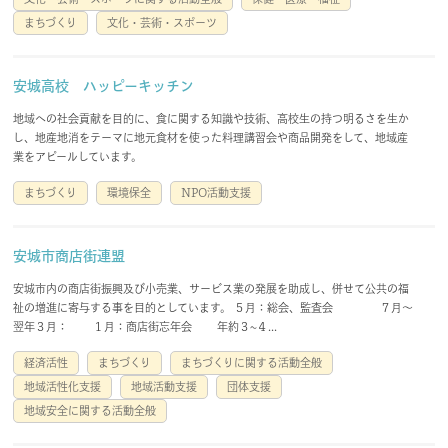
まちづくり
文化・芸術・スポーツ
安城高校 ハッピーキッチン
地域への社会貢献を目的に、食に関する知識や技術、高校生の持つ明るさを生か
し、地産地消をテーマに地元食材を使った料理講習会や商品開発をして、地域産
業をアピールしています。
まちづくり
環境保全
NPO活動支援
安城市商店街連盟
安城市内の商店街振興及び小売業、サービス業の発展を助成し、併せて公共の福
祉の増進に寄与する事を目的としています。 ５月：総会、監査会 ７月～
翌年３月： １月：商店街忘年会 年約３~４...
経済活性
まちづくり
まちづくりに関する活動全般
地域活性化支援
地域活動支援
団体支援
地域安全に関する活動全般