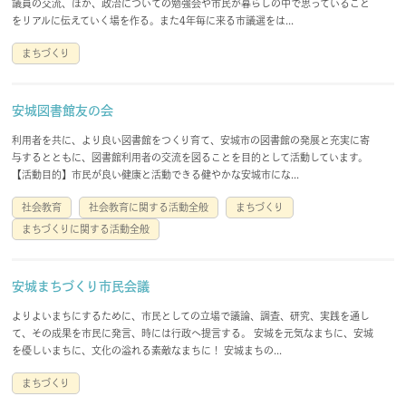
議員の交流、ほか、政治についての勉強会や市民が暮らしの中で思っていること
をリアルに伝えていく場を作る。また4年毎に来る市議選をは...
まちづくり
安城図書館友の会
利用者を共に、より良い図書館をつくり育て、安城市の図書館の発展と充実に寄
与するとともに、図書館利用者の交流を図ることを目的として活動しています。
【活動目的】市民が良い健康と活動できる健やかな安城市にな...
社会教育
社会教育に関する活動全般
まちづくり
まちづくりに関する活動全般
安城まちづくり市民会議
よりよいまちにするために、市民としての立場で議論、調査、研究、実践を通し
て、その成果を市民に発言、時には行政へ提言する。 安城を元気なまちに、安城
を優しいまちに、文化の溢れる素敵なまちに！ 安城まちの...
まちづくり