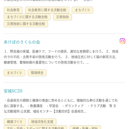
会員規約
免責事項
社会教育
社会教育に関する活動全般
まちづくり
まちづくりに関する活動全般
災害救助
登録団体要綱
お問合せ
災害救助に関する活動全般
あけぼのさくらの会
account_circle
login
１．野良猫の保護、医療ケア、フードの提供、適切な里親探しを行う。 ２．地域
内での不妊・去勢手術の啓発活動を行う。 ３．地域住民に対して猫の飼育方法、
健康管理、繫殖制御の重要性についての啓発活動を行う。...
まちづくり
環境保全
安城SC20
・会員相互の親睦と健康の増進に努めるとともに、積極的な奉仕活動を通じて社
会に貢献する。 ・教養講座 ・学習会 ・ボランティア ・クラブ活動 等 主
な活動場所:公民館、福祉センター【活動目的】会員相互...
健康づくり
地域活性化支援
文化・芸術・スポーツに関する活動全般
保健・医療・福祉