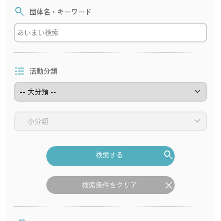
search
団体名・キーワード
会員規約
免責事項
登録団体要綱
お問合せ
format_list_bulleted
活動分類
account_circle
login
keyboard_arrow_down
keyboard_arrow_down
search
検索する
clear
検索条件をクリア