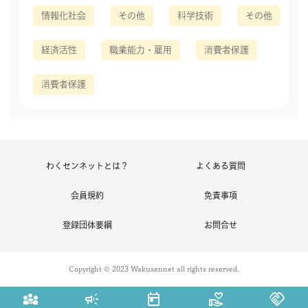
情報化社会
その他
科学技術
その他
経済活性
職業能力・雇用
消費者保護
消費者保護
わくセンネットとは？
よくある質問
会員規約
免責事項
登録団体要綱
お問合せ
Copyright © 2023 Wakusennet all rights reserved.
diversity_3
campaign
today
volunteer_activism
handshake