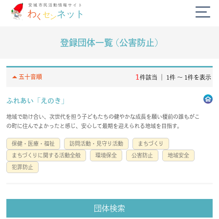
登録団体一覧 (公害防止)
公式SNS
diversity_3
arrow_drop_up
1
五十音順
件該当 ｜ 1件 〜 1件を表示
campaign
ふれあい「えのき」
地域で助け合い、次世代を担う子どもたちの健やかな成長を願い榎前の誰もがこ
today
の町に住んでよかったと感じ、安心して最期を迎えられる地域を目指す。
保健・医療・福祉
訪問活動・見守り活動
まちづくり
volunteer_activism
まちづくりに関する活動全般
環境保全
公害防止
地域安全
犯罪防止
handshake
わくセンネットとは？
よくある質問
団体検索