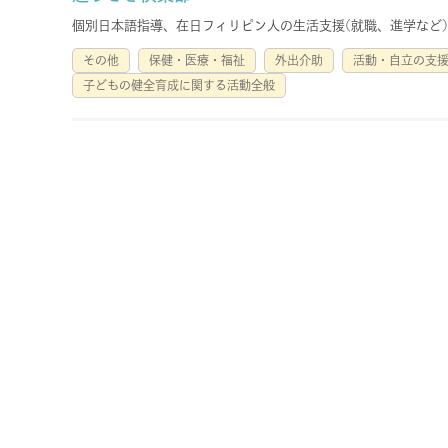
個別日本語指導、在日フィリピン人の生活支援(就職、進学など
その他
保健・医療・福祉
外出介助
活動・自立の支
子どもの健全育成に関する活動全般