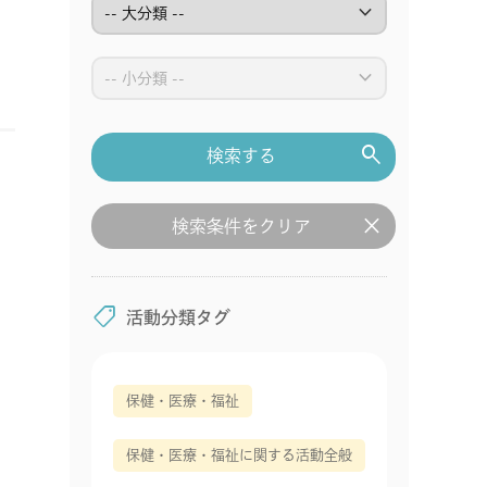
keyboard_arrow_down
keyboard_arrow_down
search
検索する
clear
検索条件をクリア
shoppingmode
活動分類タグ
保健・医療・福祉
保健・医療・福祉に関する活動全般