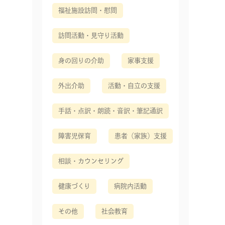
福祉施設訪問・慰問
訪問活動・見守り活動
身の回りの介助
家事支援
外出介助
活動・自立の支援
手話・点訳・朗読・音訳・筆記通訳
障害児保育
患者（家族）支援
相談・カウンセリング
健康づくり
病院内活動
その他
社会教育