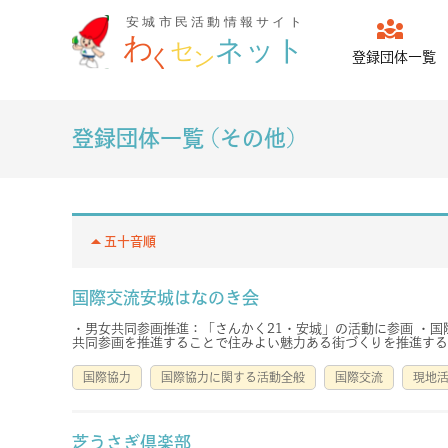
diversity_3
登録団体一覧
登録団体一覧 (その他)
arrow_drop_up
五十音順
国際交流安城はなのき会
・男女共同参画推進：「さんかく21・安城」の活動に参画 ・
共同参画を推進することで住みよい魅力ある街づくりを推進する
国際協力
国際協力に関する活動全般
国際交流
現地
芝うさぎ倶楽部