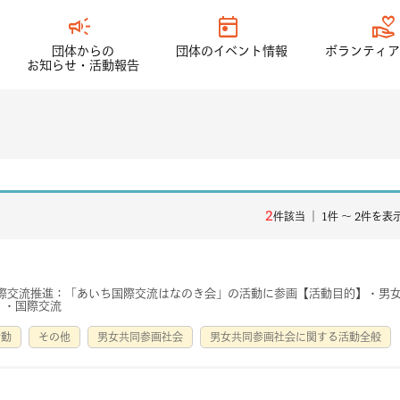
campaign
today
volunteer_activism
団体からの
団体のイベント情報
ボランティア
お知らせ・活動報告
2
件該当 ｜ 1件 〜 2件を表
国際交流推進：「あいち国際交流はなのき会」の活動に参画【活動目的】・男
 ・国際交流
活動
その他
男女共同参画社会
男女共同参画社会に関する活動全般