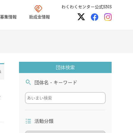
handshake
わくわくセンター公式SNS
募集情報
助成金情報
団体検索
示
search
団体名・キーワード
女
format_list_bulleted
活動分類