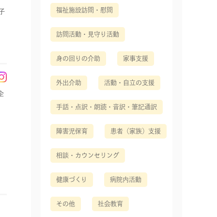
福祉施設訪問・慰問
子
訪問活動・見守り活動
身の回りの介助
家事支援
外出介助
活動・自立の支援
企
手話・点訳・朗読・音訳・筆記通訳
障害児保育
患者（家族）支援
相談・カウンセリング
健康づくり
病院内活動
その他
社会教育