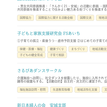
・男女共同参画推進：「さんかく21・安城」の活動に参画 ・
共同参画を推進することで住みよい魅力ある街づくりを推進する
国際協力
国際協力に関する活動全般
国際交流
現地
子どもと家族支援研究会 FSあいち
①子育ての孤立・産後うつ・虐待予防支援 ②はじめての子育て
保健・医療・福祉
健康づくり
まちづくり
地域活動支
子どもの健全育成
子育て相談
さるびあダンスサークル
介護施設へ訪問し、社交ダンスを披露したり、施設に入所されて
踊等の披露もする。【活動目的】自主的・民主的に運営され、会員
福祉施設訪問・慰問
生涯教育指導
地域活性化支援
新日本婦人の会 安城支部