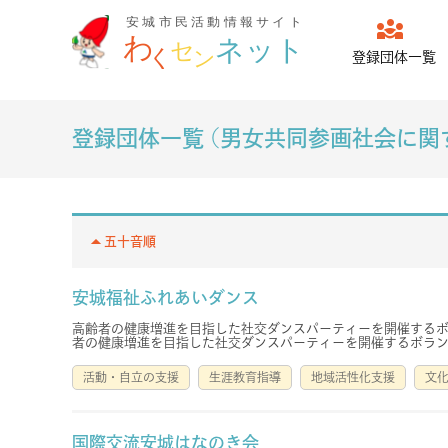
diversity_3
登録団体一覧
登録団体一覧 (男女共同参画社会に関
arrow_drop_up
五十音順
安城福祉ふれあいダンス
高齢者の健康増進を目指した社交ダンスパーティーを開催するボ
者の健康増進を目指した社交ダンスパーティーを開催するボランテ
活動・自立の支援
生涯教育指導
地域活性化支援
文
国際交流安城はなのき会