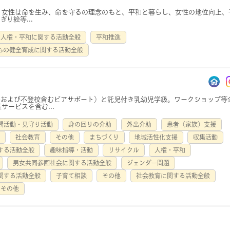
 女性は命を生み、命を守るの理念のもと、平和と暮らし、女性の地位向上、
り絵等...
人権・平和に関する活動全般
平和推進
もの健全育成に関する活動全般
害および不登校含むピアサポート）と託児付き乳幼児学級。ワークショップ等
サービスを含む...
問活動・見守り活動
身の回りの介助
外出介助
患者（家族）支援
社会教育
その他
まちづくり
地域活性化支援
収集活動
する活動全般
趣味指導・活動
リサイクル
人権・平和
男女共同参画社会に関する活動全般
ジェンダー問題
関する活動全般
子育て相談
その他
社会教育に関する活動全般
その他