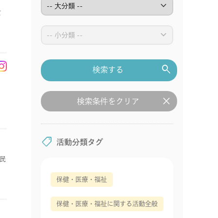
keyboard_arrow_down
女
keyboard_arrow_down
search
検索する
clear
検索条件をクリア
shoppingmode
活動分類タグ
民
保健・医療・福祉
保健・医療・福祉に関する活動全般