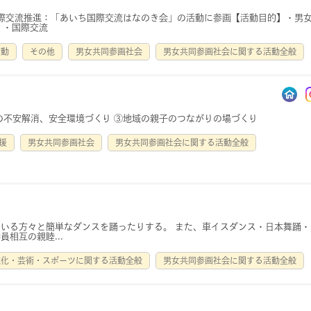
国際交流推進：「あいち国際交流はなのき会」の活動に参画【活動目的】・男
 ・国際交流
活動
その他
男女共同参画社会
男女共同参画社会に関する活動全般
の不安解消、安全環境づくり ③地域の親子のつながりの場づくり
援
男女共同参画社会
男女共同参画社会に関する活動全般
いる方々と簡単なダンスを踊ったりする。 また、車イスダンス・日本舞踊・
相互の親睦...
文化・芸術・スポーツに関する活動全般
男女共同参画社会に関する活動全般