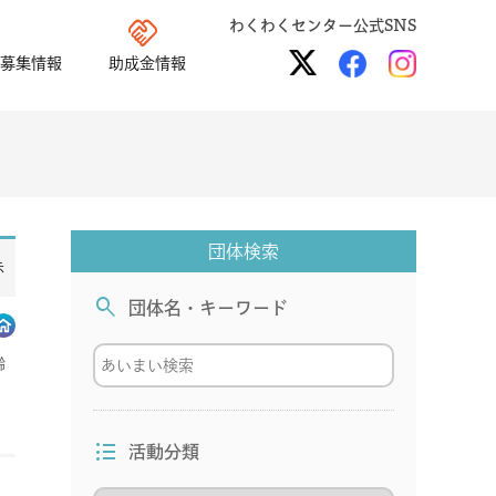
handshake
わくわくセンター公式SNS
募集情報
助成金情報
団体検索
示
search
団体名・キーワード
齢
format_list_bulleted
活動分類