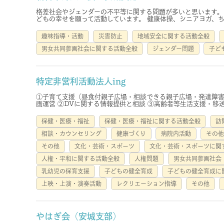
格差社会やジェンダーの不平等に関する問題が多いと思います。
どもの幸せを願って活動しています。 健康体操、シニアヨガ、ちぎ
趣味指導・活動
災害防止
地域安全に関する活動全般
男女共同参画社会に関する活動全般
ジェンダー問題
子ど
特定非営利活動法人ing
①子育て支援（昼食付親子広場・相談できる親子広場・発達障
画運営 ②DVに関する情報提供と相談 ③高齢者等生活支援・移送
保健・医療・福祉
保健・医療・福祉に関する活動全般
訪
相談・カウンセリング
健康づくり
病院内活動
その他
その他
文化・芸術・スポーツ
文化・芸術・スポーツに関
人権・平和に関する活動全般
人権問題
男女共同参画社会
乳幼児の保育支援
子どもの健全育成
子どもの健全育成に
上映・上演・演奏活動
レクリエーション指導
その他
やはぎ会（安城支部）