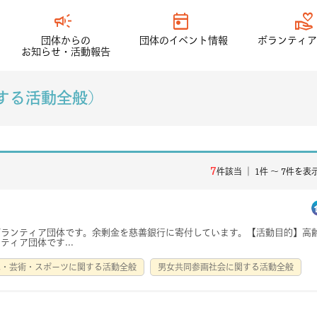
campaign
today
volunteer_activism
団体からの
団体のイベント情報
ボランティア
お知らせ・活動報告
する活動全般)
7
件該当 ｜ 1件 〜 7件を表
ランティア団体です。余剰金を慈善銀行に寄付しています。【活動目的】高
ィア団体です...
化・芸術・スポーツに関する活動全般
男女共同参画社会に関する活動全般