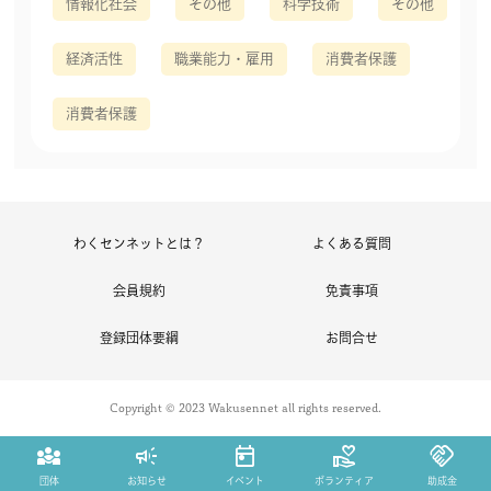
情報化社会
その他
科学技術
その他
経済活性
職業能力・雇用
消費者保護
消費者保護
わくセンネットとは？
よくある質問
会員規約
免責事項
登録団体要綱
お問合せ
Copyright © 2023 Wakusennet all rights reserved.
diversity_3
campaign
today
volunteer_activism
handshake
団体
お知らせ
イベント
ボランティア
助成金