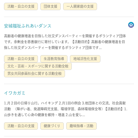
活動・自立の支援
団体支援
一人親家庭の支援
会員規約
免責事項
登録団体要綱
お問合せ
安城福祉ふれあいダンス
高齢者の健康増進を目指した社交ダンスパーティーを開催するボランティア団体
です。余剰金を慈善銀行に寄付しています。【活動目的】高齢者の健康増進を目
指した社交ダンスパーティーを開催するボランティア団体です...
account_circle
login
活動・自立の支援
生涯教育指導
地域活性化支援
文化・芸術・スポーツに関する活動全般
男女共同参画社会に関する活動全般
イワカガミ
1.月２回の日帰り山行。ハイキング 2.月1回の例会 3.他団体との交流、社会貢献
活動 (障がい者、発達障碍児支援、環境学習、森林環境保全等) 【活動目的】1.
山歩きを通して心身の健康を維持・増進 2.山を愛し...
活動・自立の支援
健康づくり
趣味指導・活動