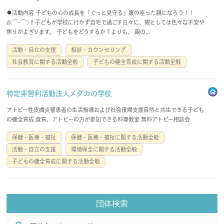
●活動内容 子どもの心の成長を「ぐっと見守る」腹の座った親になろう！！
d(⌒ｰ⌒) !! 子どもが学校に行かず自宅で過ごす日々に、親としては色々な不安や
焦りがよぎります。 子どもをどうするか？よりも、 親の...
活動・自立の支援
相談・カウンセリング
社会教育に関する活動全般
子どもの健全育成に関する活動全般
特定非営利活動法人メダカの学校
アトピー性皮膚炎罹患者の生活指導および社会復帰支援自然と共生できる子ども
の健全育成 食育、アトピーの方が参加できる料理教室 無料アトピー相談会
保健・医療・福祉
保健・医療・福祉に関する活動全般
活動・自立の支援
環境保全に関する活動全般
子どもの健全育成に関する活動全般
団体検索