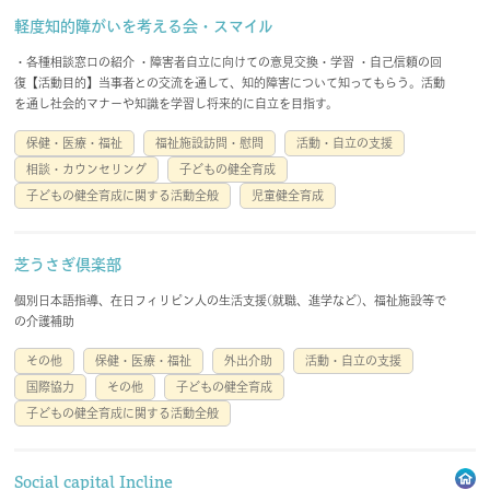
軽度知的障がいを考える会・スマイル
・各種相談窓口の紹介 ・障害者自立に向けての意見交換・学習 ・自己信頼の回
復【活動目的】当事者との交流を通して、知的障害について知ってもらう。活動
を通し社会的マナーや知識を学習し将来的に自立を目指す。
保健・医療・福祉
福祉施設訪問・慰問
活動・自立の支援
相談・カウンセリング
子どもの健全育成
子どもの健全育成に関する活動全般
児童健全育成
芝うさぎ倶楽部
個別日本語指導、在日フィリピン人の生活支援(就職、進学など)、福祉施設等で
の介護補助
その他
保健・医療・福祉
外出介助
活動・自立の支援
国際協力
その他
子どもの健全育成
子どもの健全育成に関する活動全般
Social capital Incline