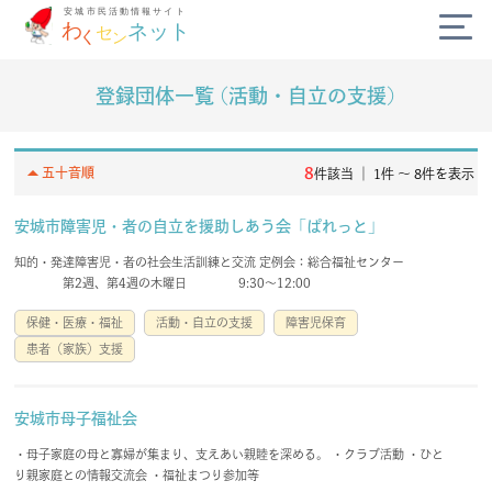
登録団体一覧 (活動・自立の支援)
公式SNS
diversity_3
arrow_drop_up
8
五十音順
件該当 ｜ 1件 〜 8件を表示
campaign
安城市障害児・者の自立を援助しあう会「ぱれっと」
知的・発達障害児・者の社会生活訓練と交流 定例会：総合福祉センター
today
第2週、第4週の木曜日 9:30～12:00
保健・医療・福祉
活動・自立の支援
障害児保育
volunteer_activism
患者（家族）支援
handshake
安城市母子福祉会
・母子家庭の母と寡婦が集まり、支えあい親睦を深める。 ・クラブ活動 ・ひと
わくセンネットとは？
よくある質問
り親家庭との情報交流会 ・福祉まつり参加等