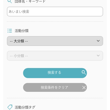
search
団体名・キーワード
format_list_bulleted
活動分類
keyboard_arrow_down
keyboard_arrow_down
search
検索する
clear
検索条件をクリア
shoppingmode
活動分類タグ