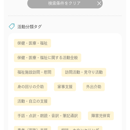
clear
検索条件をクリア
shoppingmode
活動分類タグ
保健・医療・福祉
保健・医療・福祉に関する活動全般
福祉施設訪問・慰問
訪問活動・見守り活動
身の回りの介助
家事支援
外出介助
活動・自立の支援
手話・点訳・朗読・音訳・筆記通訳
障害児保育