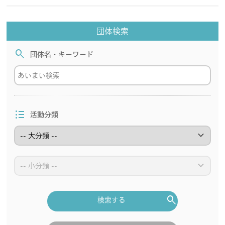
会員規約
免責事項
団体検索
登録団体要綱
お問合せ
search
団体名・キーワード
account_circle
login
format_list_bulleted
活動分類
keyboard_arrow_down
keyboard_arrow_down
search
検索する