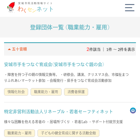
登録団体一覧 (職業能力・雇用)
公式SNS
diversity_3
arrow_drop_up
2
五十音順
件該当 ｜ 1件 〜 2件を表示
campaign
安城市手をつなぐ育成会(安城市手をつなぐ親の会)
・障害を持つ子の親の情報交換等。 ・研修会、講演、クリスマス会、市福祉まつ
today
りふれあいマーケット参加 ・会報発行・県手をつなぐ育成会活動参加
情報化社会
職業能力・雇用
消費者保護
volunteer_activism
handshake
特定非営利活動法人リネーブル・若者セーフティネット
様々な困難を抱える若者の ・居場所づくり ・若者Lab ・サポート付就労支援
わくセンネットとは？
よくある質問
職業能力・雇用
子どもの健全育成に関する活動全般