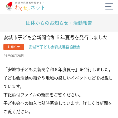
団体からのお知らせ・活動報告
公式SNS
diversity_3
安城市子ども会新聞令和６年夏号を発行しました
安城市子ども会育成連絡協議会
お知らせ
campaign
24年09月26日
today
「安城市子ども会新聞令和６年度夏号」を発行しました。
子ども会活動の紹介や地域の楽しいイベントなどを掲載し
volunteer_activism
ています。
handshake
下記添付ファイルの新聞をご覧ください。
子ども会への加入は随時募集しています。詳しくは新聞を
わくセンネットとは？
よくある質問
ご覧ください。