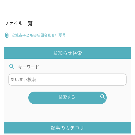
会員規約
免責事項
ファイル一覧
登録団体要綱
お問合せ
attach_file
安城市子ども会新聞令和６年夏号
account_circle
login
お知らせ検索
search
キーワード
search
検索する
記事のカテゴリ