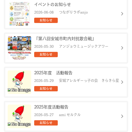
イベントのお知らせ
会員規約
免責事項
chevron_right
2026-06-08
つながりラボanjo
お知らせ
登録団体要綱
お問合せ
『第八回安城市町内対抗歌合戦』
chevron_right
2026-05-30
アンジョウミュージックアワー
account_circle
login
お知らせ
2025年度 活動報告
chevron_right
2026-05-29
安城アレルギーっ子の会 きらきら星
お知らせ
2025年度活動報告
chevron_right
2026-05-27
ami セルクル
お知らせ