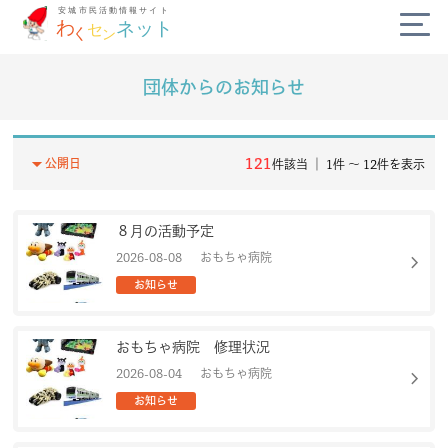
団体からのお知らせ
公式SNS
diversity_3
arrow_drop_down
121
公開日
件該当 ｜ 1件 〜 12件を表示
campaign
８月の活動予定
today
chevron_right
2026-08-08
おもちゃ病院
お知らせ
volunteer_activism
おもちゃ病院 修理状況
handshake
chevron_right
2026-08-04
おもちゃ病院
お知らせ
わくセンネットとは？
よくある質問