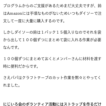
プログラムからのご支援があるためまだ大丈夫ですが、鈴
会員規約
免責事項
はAmazonには手頃なものがないためいつもダイソーで注
登録団体要綱
お問合せ
文して一度に大量に購入するのです。
しかしダイソーの鈴は１パック１５個入りなのでそれを袋
account_circle
login
から出して１００個ずつにまとめて袋に入れる作業が必要
なんです。
１００個ずつにまとめておくとメンバーさんに材料を渡す
時に便利だからです。
さえパパはクラフトテープのカット作業を黙々とやってく
れました。
にじいろ会のボランティア活動にはストラップを作るだけ