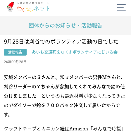
団体からのお知らせ・活動報告
公式SNS
diversity_3
9月28日は刈谷でのボランティア活動の日でした
あいち交通死をなくすボランティアにじいろ会
活動報告
campaign
24年09月28日
today
安城メンバーのＳさんと、知立メンバーの男性Ｍさんと、
刈谷リーダーのＹちゃんが参加してくれてみんなで鈴の仕
volunteer_activism
分けをしました。
というのも最近材料が少なくなってきた
handshake
ので
ダイソーで鈴を７００パック注文して届いた
からで
す。
わくセンネットとは？
よくある質問
クラフトテープとカニカン紐はAmazon「みんなで応援」