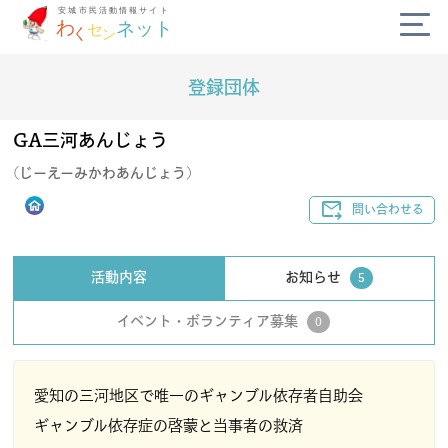
登録団体
公式SNS
GA三河あんじょう
diversity_3
(じーえーみかわあんじょう)
campaign
forward_to_inbox
問い合わせる
today
活動内容
お知らせ
5
volunteer_activism
イベント・ボランティア募集
0
handshake
愛知の三河地区で唯一のギャンブル依存者自助会
わくセンネットとは？
よくある質問
ギャンブル依存症の啓蒙と当事者の救済