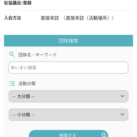
祉協議会)登録
入会方法
直接来訪
(直接来訪（活動場所）)
団体検索
search
団体名・キーワード
format_list_bulleted
活動分類
keyboard_arrow_down
keyboard_arrow_down
search
検索する