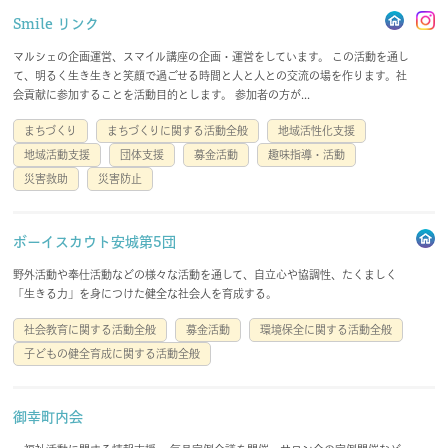
Smile リンク
会員規約
免責事項
マルシェの企画運営、スマイル講座の企画・運営をしています。 この活動を通し
て、明るく生き生きと笑顔で過ごせる時間と人と人との交流の場を作ります。社
登録団体要綱
お問合せ
会貢献に参加することを活動目的とします。 参加者の方が...
まちづくり
まちづくりに関する活動全般
地域活性化支援
地域活動支援
団体支援
募金活動
趣味指導・活動
account_circle
login
災害救助
災害防止
ボーイスカウト安城第5団
野外活動や奉仕活動などの様々な活動を通して、自立心や協調性、たくましく
「生きる力」を身につけた健全な社会人を育成する。
社会教育に関する活動全般
募金活動
環境保全に関する活動全般
子どもの健全育成に関する活動全般
御幸町内会