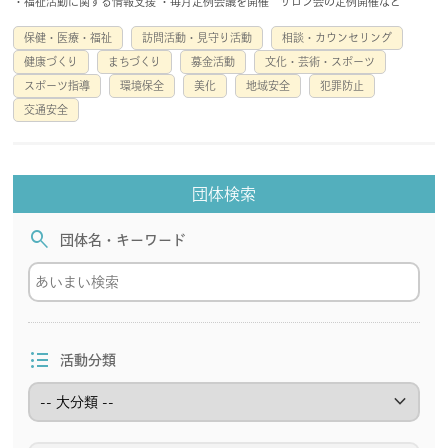
・福祉活動に関する情報支援 ・毎月定例会議を開催 サロン会の定例開催など
保健・医療・福祉
訪問活動・見守り活動
相談・カウンセリング
健康づくり
まちづくり
募金活動
文化・芸術・スポーツ
スポーツ指導
環境保全
美化
地域安全
犯罪防止
交通安全
団体検索
search
団体名・キーワード
format_list_bulleted
活動分類
keyboard_arrow_down