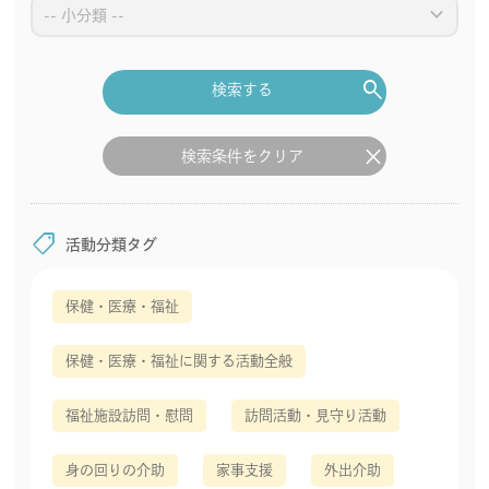
keyboard_arrow_down
search
検索する
clear
検索条件をクリア
shoppingmode
活動分類タグ
保健・医療・福祉
保健・医療・福祉に関する活動全般
福祉施設訪問・慰問
訪問活動・見守り活動
身の回りの介助
家事支援
外出介助