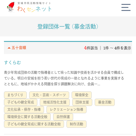
登録団体一覧 (募金活動)
公式SNS
diversity_3
arrow_drop_up
4
五十音順
件該当 ｜ 1件 〜 4件を表示
campaign
すくらむ
青少年育成団体の活動で指導者として培った知識や技術を活かせる会員で構成し
today
ている。明日の安城を担う若い世代の育成の一助となれるように事業を実施する
とともに、地域がかかえる問題を探り課題解決に向け、会員一...
volunteer_activism
まちづくり
文化・芸術・スポーツ
環境保全
子どもの健全育成
地域活性化支援
団体支援
募金活動
handshake
文化伝承・保存・指導
レクリエーション指導
環境保全に関する活動全般
自然保護
子どもの健全育成に関する活動全般
制作活動
わくセンネットとは？
よくある質問