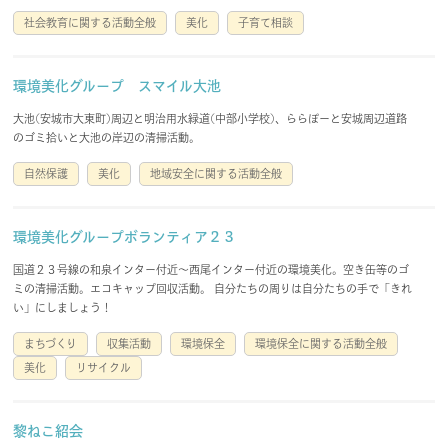
社会教育に関する活動全般
美化
子育て相談
環境美化グループ スマイル大池
大池(安城市大東町)周辺と明治用水緑道(中部小学校)、ららぽーと安城周辺道路
のゴミ拾いと大池の岸辺の清掃活動。
自然保護
美化
地域安全に関する活動全般
環境美化グループボランティア２３
国道２３号線の和泉インター付近～西尾インター付近の環境美化。空き缶等のゴ
ミの清掃活動。エコキャップ回収活動。 自分たちの周りは自分たちの手で「きれ
い」にしましょう！
まちづくり
収集活動
環境保全
環境保全に関する活動全般
美化
リサイクル
黎ねこ紹会