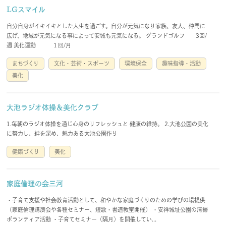
LGスマイル
自分自身がイキイキとした人生を過ごす。自分が元気になり家族、友人、仲間に
広げ、地域が元気になる事によって安城も元気になる。 グランドゴルフ 3回/
週 美化運動 １回/月
まちづくり
文化・芸術・スポーツ
環境保全
趣味指導・活動
美化
大池ラジオ体操＆美化クラブ
1.毎朝のラジオ体操を通じ心身のリフレッシュと 健康の維持。 2.大池公園の美化
に努力し、絆を深め、魅力ある大池公園作り
健康づくり
美化
家庭倫理の会三河
・子育て支援や社会教育活動として、和やかな家庭づくりのための学びの場提供
（家庭倫理講演会や各種セミナー、短歌・書道教室開催） ・安祥城址公園の清掃
ボランティア活動 ・子育てセミナー（隔月）を開催してい...