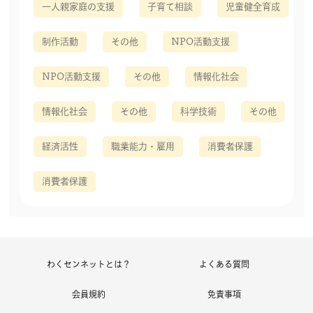
一人親家庭の支援
子育て相談
児童健全育成
制作活動
その他
NPO活動支援
NPO活動支援
その他
情報化社会
情報化社会
その他
科学技術
その他
経済活性
職業能力・雇用
消費者保護
消費者保護
わくセンネットとは？
よくある質問
会員規約
免責事項