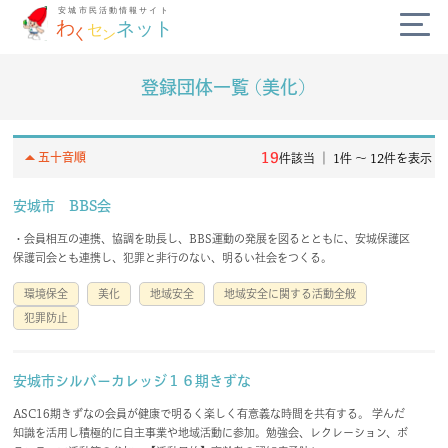
登録団体一覧 (美化)
公式SNS
diversity_3
arrow_drop_up
19
五十音順
件該当 ｜ 1件 〜 12件を表示
campaign
安城市 BBS会
・会員相互の連携、協調を助長し、BBS運動の発展を図るとともに、安城保護区
today
保護司会とも連携し、犯罪と非行のない、明るい社会をつくる。
環境保全
美化
地域安全
地域安全に関する活動全般
volunteer_activism
犯罪防止
handshake
安城市シルバーカレッジ１６期きずな
ASC16期きずなの会員が健康で明るく楽しく有意義な時間を共有する。 学んだ
わくセンネットとは？
よくある質問
知識を活用し積極的に自主事業や地域活動に参加。勉強会、レクレーション、ボ