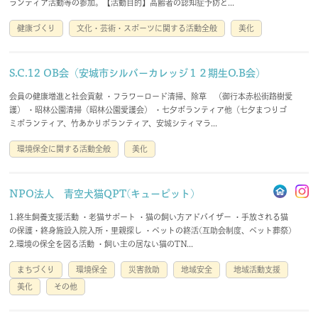
ランティア活動等の参加。【活動目的】高齢者の認知症予防と...
会員規約
免責事項
健康づくり
文化・芸術・スポーツに関する活動全般
美化
登録団体要綱
お問合せ
S.C.12 OB会（安城市シルバーカレッジ１２期生O.B会）
会員の健康増進と社会貢献 ・フラワーロード清掃、除草 （御行本赤松街路樹愛
護） ・昭林公園清掃（昭林公園愛護会） ・七夕ボランティア他（七夕まつりゴ
account_circle
login
ミボランティア、竹あかりボランティア、安城シティマラ...
環境保全に関する活動全般
美化
NPO法人 青空犬猫QPT(キューピット)
1.終生飼養支援活動 ・老猫サポート ・猫の飼い方アドバイザー ・手放される猫
の保護・終身施設入院入所・里親探し ・ペットの終活(互助会制度、ペット葬祭)
2.環境の保全を図る活動 ・飼い主の居ない猫のTN...
まちづくり
環境保全
災害救助
地域安全
地域活動支援
美化
その他