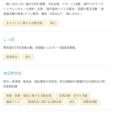
・飼い主のいない猫のTNR(捕獲・不妊去勢・リターン)活動 ・餌やりボランテ
ィアさんへのルール周知・支援 ・屋外猫用トイレの配布・設置の普及活動 ・地
域猫活動の啓発(チラシ配布・講座・SNSなど) ・飼い主のい...
まちづくりに関する活動全般
美化
しっぽ
野良猫のTNR実施活動。保護猫シェルターで譲渡会開催。
環境保全
美化
末広町内会
町内一斉清掃、敬老会、福祉関係の学習会、防災資機材の備蓄状況の周知及び使
用実施訓練
保健・医療・福祉に関する活動全般
訪問活動・見守り活動
健康づくり
環境保全に関する活動全般
美化
消費者問題