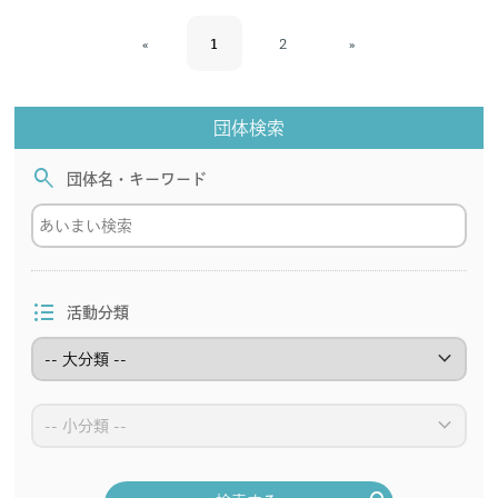
«
1
2
»
団体検索
search
団体名・キーワード
format_list_bulleted
活動分類
keyboard_arrow_down
keyboard_arrow_down