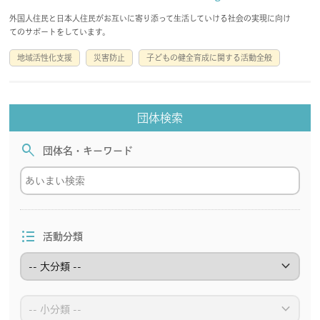
外国人住民と日本人住民がお互いに寄り添って生活していける社会の実現に向け
てのサポートをしています。
地域活性化支援
災害防止
子どもの健全育成に関する活動全般
団体検索
search
団体名・キーワード
format_list_bulleted
活動分類
keyboard_arrow_down
keyboard_arrow_down