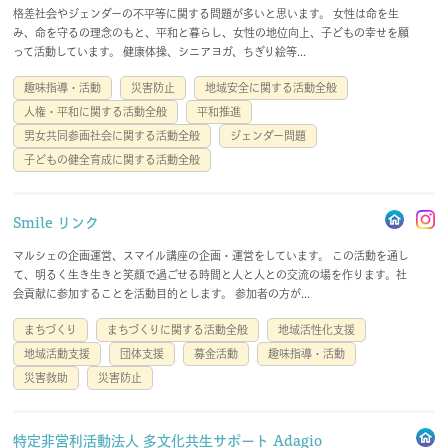
格差社会やジェンダーの不平等に関する問題が多いと思います。 女性は命を生
会員規約
免責事項
み、命を守るの理念のもと、平和と暮らし、女性の地位向上、子どもの幸せを願
って活動しています。 健康体操、シニアヨガ、ちぎり絵等...
登録団体要綱
お問合せ
趣味指導・活動
災害防止
地域安全に関する活動全般
人権・平和に関する活動全般
平和推進
男女共同参画社会に関する活動全般
ジェンダー問題
子どもの健全育成に関する活動全般
account_circle
login
Smile リンク
マルシェの企画運営、スマイル講座の企画・運営をしています。 この活動を通し
て、明るく生き生きと笑顔で過ごせる時間と人と人との交流の場を作ります。社
会貢献に参加することを活動目的とします。 参加者の方が...
まちづくり
まちづくりに関する活動全般
地域活性化支援
地域活動支援
団体支援
募金活動
趣味指導・活動
災害救助
災害防止
特定非営利活動法人 多文化共生サポート Adagio