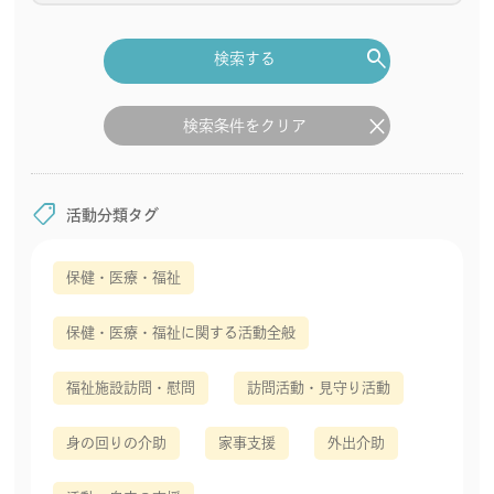
search
検索する
clear
検索条件をクリア
shoppingmode
活動分類タグ
保健・医療・福祉
保健・医療・福祉に関する活動全般
福祉施設訪問・慰問
訪問活動・見守り活動
身の回りの介助
家事支援
外出介助